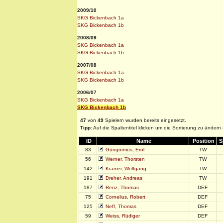
2009/10
SKG Bickenbach 1a
SKG Bickenbach 1b
2008/09
SKG Bickenbach 1a
SKG Bickenbach 1b
2007/08
SKG Bickenbach 1a
SKG Bickenbach 1b
2006/07
SKG Bickenbach 1a
SKG Bickenbach 1b
47
von
49
Spielern wurden bereits eingesetzt.
Tipp:
Auf die Spaltentitel klicken um die Sortierung zu ändern
ID
Name
Position
S
83
Güngörmüs, Erol
TW
56
Werner, Thorsten
TW
142
Krämer, Wolfgang
TW
191
Dreher, Andreas
TW
187
Renz, Thomas
DEF
75
Cornelius, Robert
DEF
125
Neff, Thomas
DEF
59
Weiss, Rüdiger
DEF