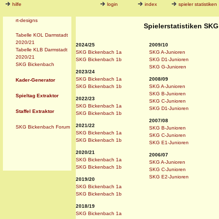
hilfe
login
index
spieler statistiken
rt-designs
Spielerstatistiken SK
Tabelle KOL Darmstadt
2020/21
2024/25
2009/10
Tabelle KLB Darmstadt
SKG Bickenbach 1a
SKG A-Junioren
2020/21
SKG Bickenbach 1b
SKG D1-Junioren
SKG Bickenbach
SKG G-Junioren
2023/24
SKG Bickenbach 1a
2008/09
Kader-Generator
SKG Bickenbach 1b
SKG A-Junioren
SKG B-Junioren
Spieltag Extraktor
2022/23
SKG C-Junioren
SKG Bickenbach 1a
SKG D1-Junioren
Staffel Extraktor
SKG Bickenbach 1b
2007/08
2021/22
SKG Bickenbach Forum
SKG B-Junioren
SKG Bickenbach 1a
SKG C-Junioren
SKG Bickenbach 1b
SKG E1-Junioren
2020/21
2006/07
SKG Bickenbach 1a
SKG A-Junioren
SKG Bickenbach 1b
SKG C-Junioren
SKG E2-Junioren
2019/20
SKG Bickenbach 1a
SKG Bickenbach 1b
2018/19
SKG Bickenbach 1a