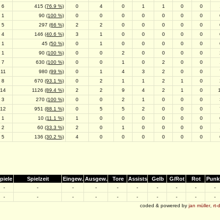
6
415
(76.9 %)
0
4
0
1
1
0
0
1
90
(100 %)
0
0
0
0
0
0
0
5
297
(66 %)
2
2
0
0
0
0
0
4
146
(40.6 %)
3
1
0
0
0
0
0
1
45
(50 %)
0
1
0
0
0
0
0
1
90
(100 %)
0
0
2
0
0
0
0
7
630
(100 %)
0
0
1
0
2
0
0
11
980
(99 %)
0
1
4
3
2
0
0
8
670
(93.1 %)
0
2
1
1
2
1
0
14
1126
(89.4 %)
2
2
9
4
2
1
0
3
270
(100 %)
0
0
2
1
0
0
0
12
951
(88.1 %)
0
5
5
2
0
0
0
1
10
(11.1 %)
1
0
0
0
0
0
0
2
60
(33.3 %)
2
0
1
0
0
0
0
5
136
(30.2 %)
4
0
0
0
0
0
0
piele
Spielzeit
Eingew.
Ausgew.
Tore
Assists
Gelb
G/Rot
Rot
Punk
-
-
-
-
-
-
-
-
-
-
-
-
-
-
-
-
-
-
-
-
coded & powered by
jan müller
,
rt-