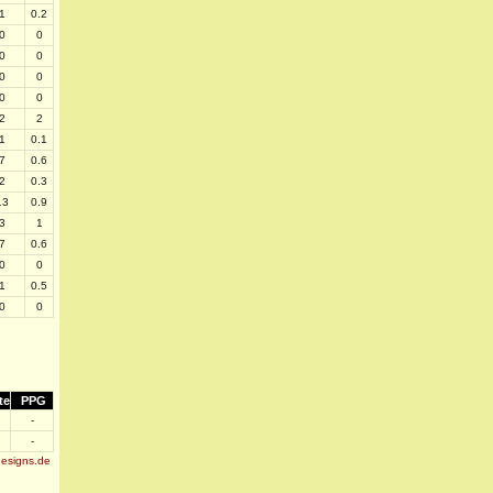
1
0.2
0
0
0
0
0
0
0
0
2
2
1
0.1
7
0.6
2
0.3
13
0.9
3
1
7
0.6
0
0
1
0.5
0
0
te
PPG
-
-
designs.de