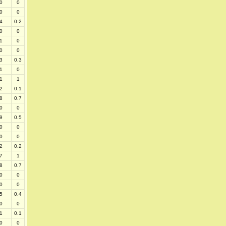
0
0
0
0
4
0.2
0
0
1
0
0
0
3
0.3
1
0
1
1
2
0.1
8
0.7
0
0
9
0.5
0
0
0
0
2
0.2
7
1
8
0.7
0
0
0
0
5
0.4
0
0
1
0.1
0
0