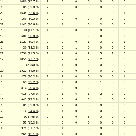
14
1080
(85.7 %)
3
2
0
0
0
0
0
2
95
(52.8 %)
2
0
0
0
0
0
0
22
1635
(82.6 %)
1
7
1
3
1
0
1
3
160
(59.3 %)
2
0
0
0
0
0
0
21
1447
(76.6 %)
2
7
1
0
2
0
0
1
10
(11.1 %)
1
0
0
0
0
0
0
12
603
(55.8 %)
9
2
1
2
0
0
0
21
1123
(59.4 %)
7
7
0
1
3
0
1
1
30
(33.3 %)
1
0
1
0
0
0
0
21
1730
(91.5 %)
1
2
0
2
5
1
0
12
1055
(97.7 %)
0
2
6
2
2
0
0
1
45
(50 %)
0
1
0
0
0
0
0
20
1522
(84.6 %)
4
2
6
3
0
0
0
6
379
(70.2 %)
1
3
0
0
0
0
1
1
65
(72.2 %)
0
1
0
0
1
0
0
10
814
(90.4 %)
0
2
0
2
1
0
0
7
615
(97.6 %)
0
1
6
1
2
0
0
12
943
(87.3 %)
1
2
6
2
1
0
0
2
95
(52.8 %)
1
2
0
0
0
0
0
2
170
(94.4 %)
0
1
0
0
0
0
0
13
995
(85 %)
2
1
0
5
3
0
0
4
55
(15.3 %)
4
0
0
0
0
0
0
8
372
(51.7 %)
6
1
1
0
0
0
0
7
265
(42.1 %)
5
1
0
0
0
0
0