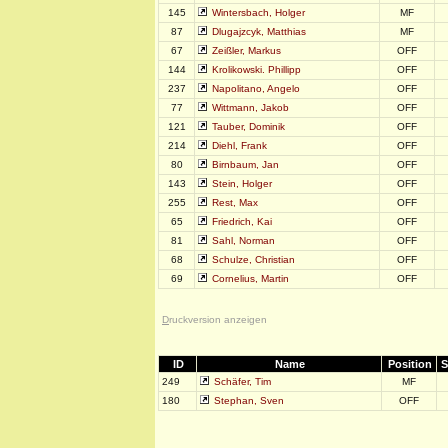
145
Wintersbach, Holger
MF
87
Dlugajzcyk, Matthias
MF
67
Zeißler, Markus
OFF
144
Krolikowski. Phillipp
OFF
237
Napolitano, Angelo
OFF
77
Wittmann, Jakob
OFF
121
Tauber, Dominik
OFF
214
Diehl, Frank
OFF
80
Birnbaum, Jan
OFF
143
Stein, Holger
OFF
255
Rest, Max
OFF
65
Friedrich, Kai
OFF
81
Sahl, Norman
OFF
68
Schulze, Christian
OFF
69
Cornelius, Martin
OFF
D
ruckversion anzeigen
ID
Name
Position
S
249
Schäfer, Tim
MF
180
Stephan, Sven
OFF