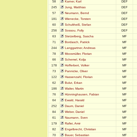
58
Karner, Karl
DEF
245
Jung, Matthias
DEF
57
Neumann, Bernd
DEF
181
Wienecke, Torsten
DEF
60
Schultheiß, Stefan
DEF
256
Sossou, Folly
DEF
63
Stetzelberg, Sascha
MF
71
Bordasch, Patrick
MF
244
Langgartner, Andreas
MF
78
Moosmüller, Florian
MF
66
Schemel, Kolja
MF
178
Hofferbert, Volker
MF
73
Pannicke, Oliver
MF
122
Hassenzahl, Florian
MF
62
Bulut, Erkan
MF
186
Walter, Martin
MF
76
Hünninghausen, Fabian
MF
64
Ewald, Harald
MF
252
Daum, Daniel
MF
84
Weber, Daniel
MF
61
Naumann, Sven
MF
179
Rafiei, Amir
MF
82
Engelbrecht, Christian
MF
70
Bauer, Sebastian
MF