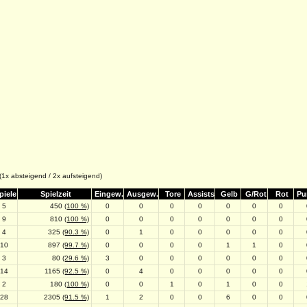
 (1x absteigend / 2x aufsteigend)
piele
Spielzeit
Eingew.
Ausgew.
Tore
Assists
Gelb
G/Rot
Rot
Pu
5
450
(100 %)
0
0
0
0
0
0
0
9
810
(100 %)
0
0
0
0
0
0
0
4
325
(90.3 %)
0
1
0
0
0
0
0
10
897
(99.7 %)
0
0
0
0
1
1
0
3
80
(29.6 %)
3
0
0
0
0
0
0
14
1165
(92.5 %)
0
4
0
0
0
0
0
2
180
(100 %)
0
0
1
0
1
0
0
28
2305
(91.5 %)
1
2
0
0
6
0
0