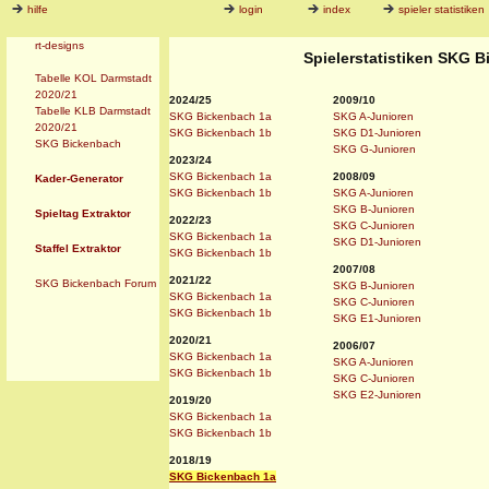
hilfe
login
index
spieler statistiken
rt-designs
Spielerstatistiken SKG 
Tabelle KOL Darmstadt
2020/21
2024/25
2009/10
Tabelle KLB Darmstadt
SKG Bickenbach 1a
SKG A-Junioren
2020/21
SKG Bickenbach 1b
SKG D1-Junioren
SKG Bickenbach
SKG G-Junioren
2023/24
SKG Bickenbach 1a
2008/09
Kader-Generator
SKG Bickenbach 1b
SKG A-Junioren
SKG B-Junioren
Spieltag Extraktor
2022/23
SKG C-Junioren
SKG Bickenbach 1a
SKG D1-Junioren
Staffel Extraktor
SKG Bickenbach 1b
2007/08
2021/22
SKG Bickenbach Forum
SKG B-Junioren
SKG Bickenbach 1a
SKG C-Junioren
SKG Bickenbach 1b
SKG E1-Junioren
2020/21
2006/07
SKG Bickenbach 1a
SKG A-Junioren
SKG Bickenbach 1b
SKG C-Junioren
SKG E2-Junioren
2019/20
SKG Bickenbach 1a
SKG Bickenbach 1b
2018/19
SKG Bickenbach 1a