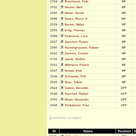
2704
Buschbeck, Felix
MF
2532
Hauser, Marc
MF
2540
Winter, Daniel
MF
2598
Dasco, Rocco Jr
MF
2529
Becker, Niklas
MF
2555
Emig, Thomas
MF
2599
Padovese, Luca
MF
2537
Sanchez, Ruben
MF
2560
Hünninghausen, Fabian
MF
2542
Zannino, Cosimo
MF
2705
Jakob, Steffen
MF
2541
Wittmann, Patrick
MF
2547
Nowak, Emil
MF
2538
Schneider, Phil
MF
2545
Ilhan, Tolkan
MF
2544
Saltzer, Benedikt
OFF
2536
Sanchez, Rafael
OFF
2552
Meyer, Alexander
OFF
2546
Tchikahane, Foto
OFF
D
ruckversion anzeigen
ID
Name
Position
S