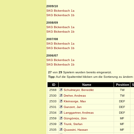
2009/10
SKG Bickenbach 1a
SKG Bickenbach 1b
2008/09
SKG Bickenbach 1a
SKG Bickenbach 1b
2007/08
SKG Bickenbach 1a
SKG Bickenbach 1b
2006/07
SKG Bickenbach 1a
SKG Bickenbach 1b
27
von
29
Spielern wurden bereits eingesetzt.
Tipp:
Auf die Spaltentitel klicken um die Sortierung zu ändern
ID
Name
Position
S
2568
Schulmeyer, Benedikt
TW
2530
Dreher, Andreas
TW
2533
Kleinsorge, Max
DEF
2531
Ganzert, Jan
DEF
2534
Langgartner, Andreas
DEF
2559
Güngömüs, Jörn
MF
2539
Trunk, Stefan
MF
2535
Quassini, Hassan
MF