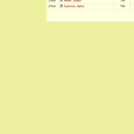
2548
Höfle, Julian
TW
2543
Satorius, Björn
TW