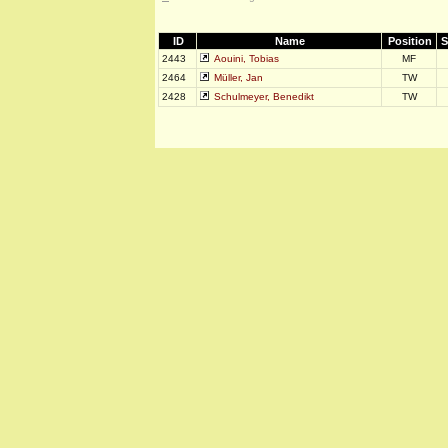
ID
Name
Position
S
2443
Aouini, Tobias
MF
2464
Müller, Jan
TW
2428
Schulmeyer, Benedikt
TW