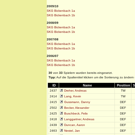
2009/10
SKG Bickenbach 1a
SKG Bickenbach 1b
2008/09
SKG Bickenbach 1a
SKG Bickenbach 1b
2007/08
SKG Bickenbach 1a
SKG Bickenbach 1b
2006/07
SKG Bickenbach 1a
SKG Bickenbach 1b
30
von
33
Spielern wurden bereits eingesetzt.
Tipp:
Auf die Spaltentitel klicken um die Sortierung zu ändern
ID
Name
Position
S
2437
Dreher, Andreas
TW
2414
Lang, Kevin
TW
2415
Gussmann, Danny
DEF
2502
Becker, Alexander
DEF
2425
Buschbeck, Felix
DEF
2418
Langgartner, Andreas
DEF
2439
Duncan, Aaron
DEF
2463
Nestel, Jan
DEF