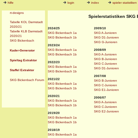
hilfe
login
index
spieler statistiken
rt-designs
Spielerstatistiken SKG
Tabelle KOL Darmstadt
2020/21
2024/25
2009/10
Tabelle KLB Darmstadt
SKG Bickenbach 1a
SKG A-Junioren
2020/21
SKG Bickenbach 1b
SKG D1-Junioren
SKG Bickenbach
SKG G-Junioren
2023/24
SKG Bickenbach 1a
2008/09
Kader-Generator
SKG Bickenbach 1b
SKG A-Junioren
SKG B-Junioren
Spieltag Extraktor
2022/23
SKG C-Junioren
SKG Bickenbach 1a
SKG D1-Junioren
Staffel Extraktor
SKG Bickenbach 1b
2007/08
2021/22
SKG Bickenbach Forum
SKG B-Junioren
SKG Bickenbach 1a
SKG C-Junioren
SKG Bickenbach 1b
SKG E1-Junioren
2020/21
2006/07
SKG Bickenbach 1a
SKG A-Junioren
SKG Bickenbach 1b
SKG C-Junioren
SKG E2-Junioren
2019/20
SKG Bickenbach 1a
SKG Bickenbach 1b
2018/19
SKG Bickenbach 1a