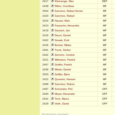
2417
Kleinsorge, Max
DEF
2438
Rifino, Crocifisso
MF
2504
Sanchez, Rafael Senior
MF
2420
Sanchez, Rafael
MF
2424
Hauser, Marc
MF
2423
Paraschiv, Alexandru
MF
2419
Ganzert, Jan
MF
2416
Daum, Daniel
MF
2462
Nowak, Emil
MF
2426
Becker, Niklas
MF
2461
Trunk, Stefan
MF
2442
Zannino, Cosimo
MF
2421
Wittmann, Patrick
MF
2467
Zeidler, Patrick
MF
2436
Winter, Daniel
MF
2503
Zeißler, Björn
MF
2422
Quassini, Hassan
MF
2499
Sanchez, Ruben
MF
2497
Schneider, Phil
OFF
2440
Meyer, Alexander
OFF
2441
Toch, Marco
OFF
2429
Veith, David
OFF
D
ruckversion anzeigen