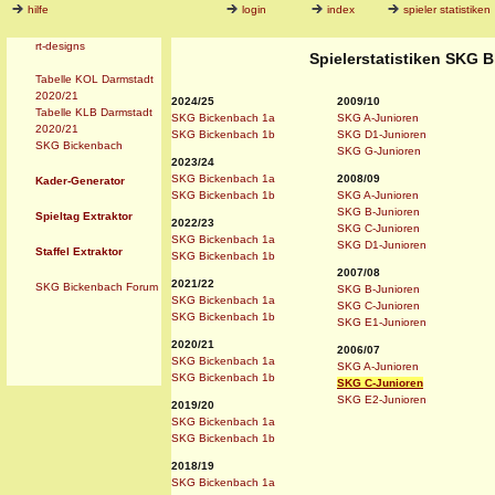
hilfe
login
index
spieler statistiken
rt-designs
Spielerstatistiken SKG B
Tabelle KOL Darmstadt
2020/21
2024/25
2009/10
Tabelle KLB Darmstadt
SKG Bickenbach 1a
SKG A-Junioren
2020/21
SKG Bickenbach 1b
SKG D1-Junioren
SKG Bickenbach
SKG G-Junioren
2023/24
SKG Bickenbach 1a
2008/09
Kader-Generator
SKG Bickenbach 1b
SKG A-Junioren
SKG B-Junioren
Spieltag Extraktor
2022/23
SKG C-Junioren
SKG Bickenbach 1a
SKG D1-Junioren
Staffel Extraktor
SKG Bickenbach 1b
2007/08
2021/22
SKG Bickenbach Forum
SKG B-Junioren
SKG Bickenbach 1a
SKG C-Junioren
SKG Bickenbach 1b
SKG E1-Junioren
2020/21
2006/07
SKG Bickenbach 1a
SKG A-Junioren
SKG Bickenbach 1b
SKG C-Junioren
SKG E2-Junioren
2019/20
SKG Bickenbach 1a
SKG Bickenbach 1b
2018/19
SKG Bickenbach 1a