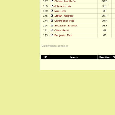
177
Christopher, Knörr
OFF
165
Johannes, kA
DEF
169
Max, Fink
MF
175
Stefan, Neufeld
OFF
174
Christopher, Find
OFF
164
Sebastian, Braitsch
DEF
171
Oliver, Brand
MF
173
Benjamin, Find
MF
D
ruckversion anzeigen
ID
Name
Position
S