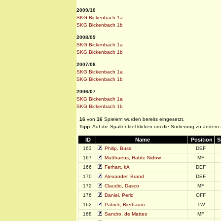
2009/10
SKG Bickenbach 1a
SKG Bickenbach 1b
2008/09
SKG Bickenbach 1a
SKG Bickenbach 1b
2007/08
SKG Bickenbach 1a
SKG Bickenbach 1b
2006/07
SKG Bickenbach 1a
SKG Bickenbach 1b
16
von
16
Spielern wurden bereits eingesetzt.
Tipp:
Auf die Spaltentitel klicken um die Sortierung zu ändern
ID
Name
Position
S
163
Philip, Buss
DEF
167
Matthaeus, Habte Nidow
MF
166
Ferhart, kA
DEF
170
Alexander, Brand
DEF
172
Claudio, Dasco
MF
176
Daniel, Peric
OFF
162
Patrick, Bierbaum
TW
168
Sandro, de Matteo
MF