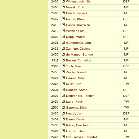
2400
Wintersbach, Nils
DEF
2404
Nowak, Emil
MF
2406
Bitsch, Yannick
MF
2447
Riedel, Philipp
OFF
2413
Dasco, Rocco Sr.
MF
2410
Wiemer, Lars
DEF
2402
Kopp, Marcel
OFF
2401
Güngörmüs, Jörn
MF
2431
Zannino, Cosimo
MF
2450
de Matteo, Sandro
MF
2411
Becker, Cornelius
MF
2500
Toch, Marco
OFF
2453
Zeidler, Patrick
MF
2444
Hauser, Marc
MF
2446
Müller, Jan
TW
2434
Duncan, Aaron
DEF
2403
Degenhard, Torsten
DEF
2456
Lang, Kevin
TW
2505
Satorius, Björn
TW
2435
Nestel, Jan
DEF
2457
Daum, Daniel
MF
2430
Rifino, Crocifisso
MF
2494
Ganzert, Jan
MF
2445
Schulmeyer, Benedikt
TW