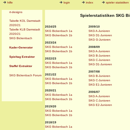
hilfe
login
index
spieler statistiken
rt-designs
Spielerstatistiken SKG B
Tabelle KOL Darmstadt
2020/21
2024/25
2009/10
Tabelle KLB Darmstadt
SKG Bickenbach 1a
SKG A-Junioren
2020/21
SKG Bickenbach 1b
SKG D1-Junioren
SKG Bickenbach
SKG G-Junioren
2023/24
SKG Bickenbach 1a
2008/09
Kader-Generator
SKG Bickenbach 1b
SKG A-Junioren
SKG B-Junioren
Spieltag Extraktor
2022/23
SKG C-Junioren
SKG Bickenbach 1a
SKG D1-Junioren
Staffel Extraktor
SKG Bickenbach 1b
2007/08
2021/22
SKG Bickenbach Forum
SKG B-Junioren
SKG Bickenbach 1a
SKG C-Junioren
SKG Bickenbach 1b
SKG E1-Junioren
2020/21
2006/07
SKG Bickenbach 1a
SKG A-Junioren
SKG Bickenbach 1b
SKG C-Junioren
SKG E2-Junioren
2019/20
SKG Bickenbach 1a
SKG Bickenbach 1b
2018/19
SKG Bickenbach 1a