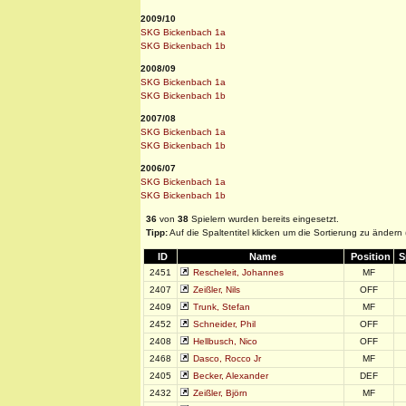
2009/10
SKG Bickenbach 1a
SKG Bickenbach 1b
2008/09
SKG Bickenbach 1a
SKG Bickenbach 1b
2007/08
SKG Bickenbach 1a
SKG Bickenbach 1b
2006/07
SKG Bickenbach 1a
SKG Bickenbach 1b
36
von
38
Spielern wurden bereits eingesetzt.
Tipp:
Auf die Spaltentitel klicken um die Sortierung zu ändern
ID
Name
Position
S
2451
Rescheleit, Johannes
MF
2407
Zeißler, Nils
OFF
2409
Trunk, Stefan
MF
2452
Schneider, Phil
OFF
2408
Hellbusch, Nico
OFF
2468
Dasco, Rocco Jr
MF
2405
Becker, Alexander
DEF
2432
Zeißler, Björn
MF