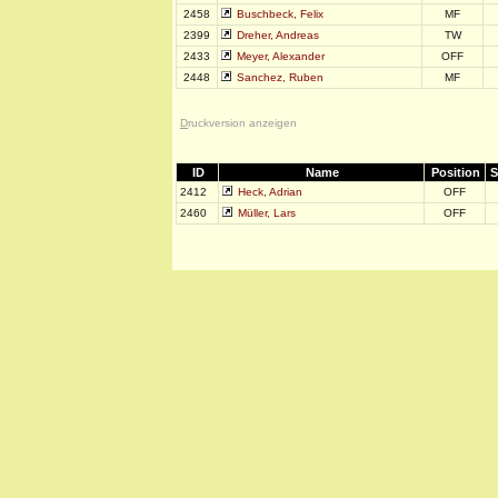
2458
Buschbeck, Felix
MF
2399
Dreher, Andreas
TW
2433
Meyer, Alexander
OFF
2448
Sanchez, Ruben
MF
D
ruckversion anzeigen
ID
Name
Position
S
2412
Heck, Adrian
OFF
2460
Müller, Lars
OFF