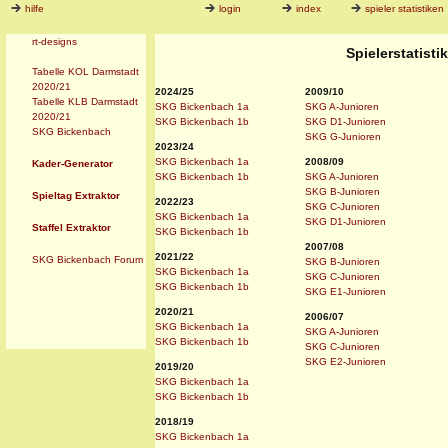
hilfe
login
index
spieler statistiken
rt-designs
Spielerstatist
Tabelle KOL Darmstadt
2020/21
2024/25
2009/10
Tabelle KLB Darmstadt
SKG Bickenbach 1a
SKG A-Junioren
2020/21
SKG Bickenbach 1b
SKG D1-Junioren
SKG Bickenbach
SKG G-Junioren
2023/24
SKG Bickenbach 1a
2008/09
Kader-Generator
SKG Bickenbach 1b
SKG A-Junioren
SKG B-Junioren
Spieltag Extraktor
2022/23
SKG C-Junioren
SKG Bickenbach 1a
SKG D1-Junioren
Staffel Extraktor
SKG Bickenbach 1b
2007/08
2021/22
SKG Bickenbach Forum
SKG B-Junioren
SKG Bickenbach 1a
SKG C-Junioren
SKG Bickenbach 1b
SKG E1-Junioren
2020/21
2006/07
SKG Bickenbach 1a
SKG A-Junioren
SKG Bickenbach 1b
SKG C-Junioren
SKG E2-Junioren
2019/20
SKG Bickenbach 1a
SKG Bickenbach 1b
2018/19
SKG Bickenbach 1a