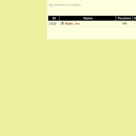
D
ruckversion anzeigen
ID
Name
Position
S
1520
Müller, Jan
TW