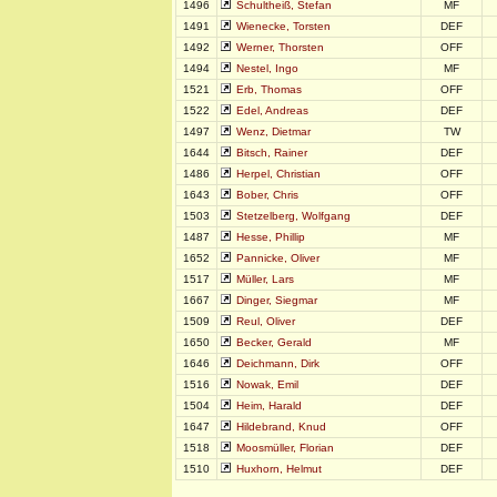
1496
Schultheiß, Stefan
MF
1491
Wienecke, Torsten
DEF
1492
Werner, Thorsten
OFF
1494
Nestel, Ingo
MF
1521
Erb, Thomas
OFF
1522
Edel, Andreas
DEF
1497
Wenz, Dietmar
TW
1644
Bitsch, Rainer
DEF
1486
Herpel, Christian
OFF
1643
Bober, Chris
OFF
1503
Stetzelberg, Wolfgang
DEF
1487
Hesse, Phillip
MF
1652
Pannicke, Oliver
MF
1517
Müller, Lars
MF
1667
Dinger, Siegmar
MF
1509
Reul, Oliver
DEF
1650
Becker, Gerald
MF
1646
Deichmann, Dirk
OFF
1516
Nowak, Emil
DEF
1504
Heim, Harald
DEF
1647
Hildebrand, Knud
OFF
1518
Moosmüller, Florian
DEF
1510
Huxhorn, Helmut
DEF