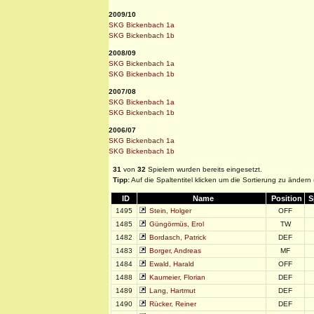
2009/10
SKG Bickenbach 1a
SKG Bickenbach 1b
2008/09
SKG Bickenbach 1a
SKG Bickenbach 1b
2007/08
SKG Bickenbach 1a
SKG Bickenbach 1b
2006/07
SKG Bickenbach 1a
SKG Bickenbach 1b
31
von
32
Spielern wurden bereits eingesetzt.
Tipp:
Auf die Spaltentitel klicken um die Sortierung zu ändern
ID
Name
Position
S
1495
Stein, Holger
OFF
1485
Güngörmüs, Erol
TW
1482
Bordasch, Patrick
DEF
1483
Borger, Andreas
MF
1484
Ewald, Harald
OFF
1488
Kaumeier, Florian
DEF
1489
Lang, Hartmut
DEF
1490
Rücker, Reiner
DEF