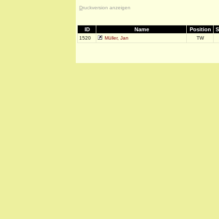
D
ruckversion anzeigen
ID
Name
Position
S
1520
Müller, Jan
TW