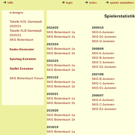
hilfe
login
index
spieler statistiken
rt-designs
Spielerstatist
Tabelle KOL Darmstadt
2020/21
2024/25
2009/10
Tabelle KLB Darmstadt
SKG Bickenbach 1a
SKG A-Junioren
2020/21
SKG Bickenbach 1b
SKG D1-Junioren
SKG Bickenbach
SKG G-Junioren
2023/24
SKG Bickenbach 1a
2008/09
Kader-Generator
SKG Bickenbach 1b
SKG A-Junioren
SKG B-Junioren
Spieltag Extraktor
2022/23
SKG C-Junioren
SKG Bickenbach 1a
SKG D1-Junioren
Staffel Extraktor
SKG Bickenbach 1b
2007/08
2021/22
SKG Bickenbach Forum
SKG B-Junioren
SKG Bickenbach 1a
SKG C-Junioren
SKG Bickenbach 1b
SKG E1-Junioren
2020/21
2006/07
SKG Bickenbach 1a
SKG A-Junioren
SKG Bickenbach 1b
SKG C-Junioren
SKG E2-Junioren
2019/20
SKG Bickenbach 1a
SKG Bickenbach 1b
2018/19
SKG Bickenbach 1a