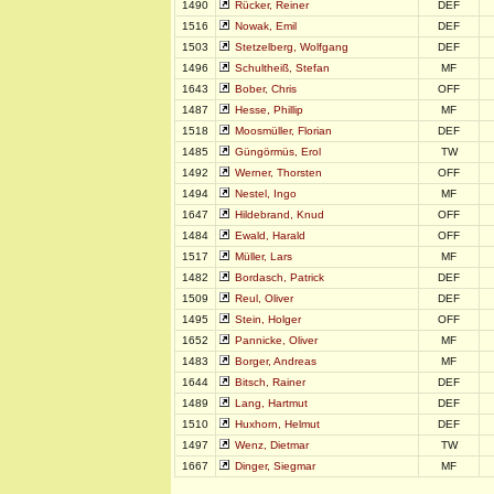
1490
Rücker, Reiner
DEF
1516
Nowak, Emil
DEF
1503
Stetzelberg, Wolfgang
DEF
1496
Schultheiß, Stefan
MF
1643
Bober, Chris
OFF
1487
Hesse, Phillip
MF
1518
Moosmüller, Florian
DEF
1485
Güngörmüs, Erol
TW
1492
Werner, Thorsten
OFF
1494
Nestel, Ingo
MF
1647
Hildebrand, Knud
OFF
1484
Ewald, Harald
OFF
1517
Müller, Lars
MF
1482
Bordasch, Patrick
DEF
1509
Reul, Oliver
DEF
1495
Stein, Holger
OFF
1652
Pannicke, Oliver
MF
1483
Borger, Andreas
MF
1644
Bitsch, Rainer
DEF
1489
Lang, Hartmut
DEF
1510
Huxhorn, Helmut
DEF
1497
Wenz, Dietmar
TW
1667
Dinger, Siegmar
MF