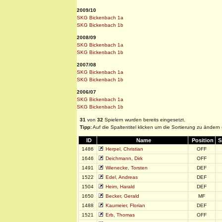
2009/10
SKG Bickenbach 1a
SKG Bickenbach 1b
2008/09
SKG Bickenbach 1a
SKG Bickenbach 1b
2007/08
SKG Bickenbach 1a
SKG Bickenbach 1b
2006/07
SKG Bickenbach 1a
SKG Bickenbach 1b
31
von
32
Spielern wurden bereits eingesetzt.
Tipp:
Auf die Spaltentitel klicken um die Sortierung zu ändern
ID
Name
Position
S
1486
Herpel, Christian
OFF
1646
Deichmann, Dirk
OFF
1491
Wienecke, Torsten
DEF
1522
Edel, Andreas
DEF
1504
Heim, Harald
DEF
1650
Becker, Gerald
MF
1488
Kaumeier, Florian
DEF
1521
Erb, Thomas
OFF