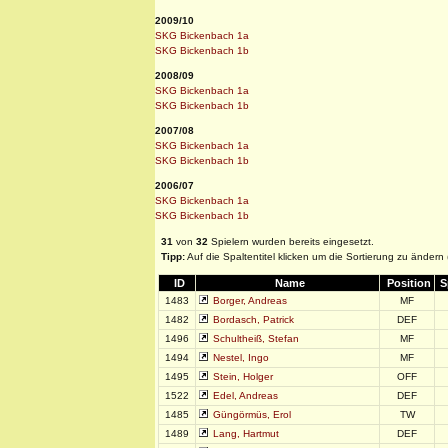
2009/10
SKG Bickenbach 1a
SKG Bickenbach 1b
2008/09
SKG Bickenbach 1a
SKG Bickenbach 1b
2007/08
SKG Bickenbach 1a
SKG Bickenbach 1b
2006/07
SKG Bickenbach 1a
SKG Bickenbach 1b
31
von
32
Spielern wurden bereits eingesetzt.
Tipp:
Auf die Spaltentitel klicken um die Sortierung zu ändern
ID
Name
Position
S
1483
Borger, Andreas
MF
1482
Bordasch, Patrick
DEF
1496
Schultheiß, Stefan
MF
1494
Nestel, Ingo
MF
1495
Stein, Holger
OFF
1522
Edel, Andreas
DEF
1485
Güngörmüs, Erol
TW
1489
Lang, Hartmut
DEF