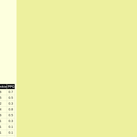
nkte
PPG
6
0.7
5
0.5
2
0.3
4
0.8
6
0.5
1
0.3
1
0.1
1
0.1