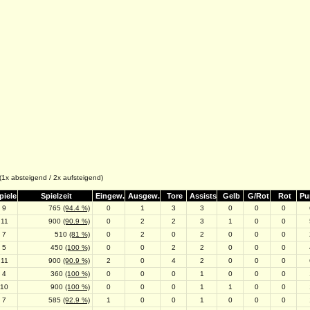
 (1x absteigend / 2x aufsteigend)
piele
Spielzeit
Eingew.
Ausgew.
Tore
Assists
Gelb
G/Rot
Rot
Pu
9
765
(94.4 %)
0
1
3
3
0
0
0
11
900
(90.9 %)
0
2
2
3
1
0
0
7
510
(81 %)
0
2
0
2
0
0
0
5
450
(100 %)
0
0
2
2
0
0
0
11
900
(90.9 %)
2
0
4
2
0
0
0
4
360
(100 %)
0
0
0
1
0
0
0
10
900
(100 %)
0
0
0
1
1
0
0
7
585
(92.9 %)
1
0
0
1
0
0
0