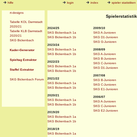
hilfe
login
index
spieler statistiken
rt-designs
Spielerstatist
Tabelle KOL Darmstadt
2020/21
2024/25
2009/10
Tabelle KLB Darmstadt
SKG Bickenbach 1a
SKG A-Junioren
2020/21
SKG Bickenbach 1b
SKG D1-Junioren
SKG Bickenbach
SKG G-Junioren
2023/24
SKG Bickenbach 1a
2008/09
Kader-Generator
SKG Bickenbach 1b
SKG A-Junioren
SKG B-Junioren
Spieltag Extraktor
2022/23
SKG C-Junioren
SKG Bickenbach 1a
SKG D1-Junioren
Staffel Extraktor
SKG Bickenbach 1b
2007/08
2021/22
SKG Bickenbach Forum
SKG B-Junioren
SKG Bickenbach 1a
SKG C-Junioren
SKG Bickenbach 1b
SKG E1-Junioren
2020/21
2006/07
SKG Bickenbach 1a
SKG A-Junioren
SKG Bickenbach 1b
SKG C-Junioren
SKG E2-Junioren
2019/20
SKG Bickenbach 1a
SKG Bickenbach 1b
2018/19
SKG Bickenbach 1a