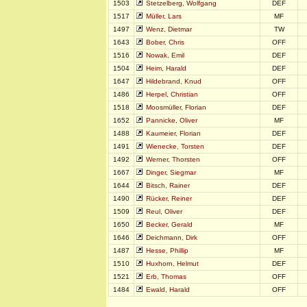
1503
Stetzelberg, Wolfgang
DEF
1517
Müller, Lars
MF
1497
Wenz, Dietmar
TW
1643
Bober, Chris
OFF
1516
Nowak, Emil
DEF
1504
Heim, Harald
DEF
1647
Hildebrand, Knud
OFF
1486
Herpel, Christian
OFF
1518
Moosmüller, Florian
DEF
1652
Pannicke, Oliver
MF
1488
Kaumeier, Florian
DEF
1491
Wienecke, Torsten
DEF
1492
Werner, Thorsten
OFF
1667
Dinger, Siegmar
MF
1644
Bitsch, Rainer
DEF
1490
Rücker, Reiner
DEF
1509
Reul, Oliver
DEF
1650
Becker, Gerald
MF
1646
Deichmann, Dirk
OFF
1487
Hesse, Phillip
MF
1510
Huxhorn, Helmut
DEF
1521
Erb, Thomas
OFF
1484
Ewald, Harald
OFF